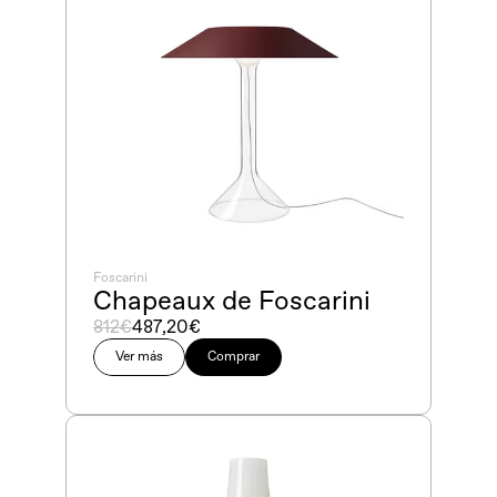
Foscarini
Chapeaux de Foscarini
812€
487,20€
Ver más
Comprar