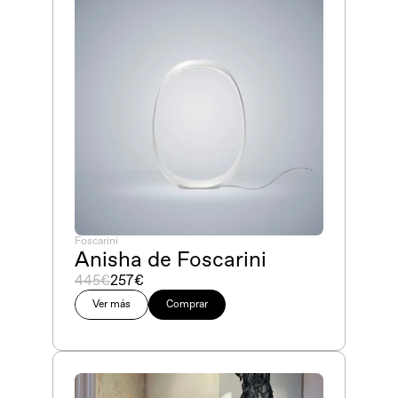
Foscarini
Anisha de Foscarini
445€
257€
Ver más
Comprar