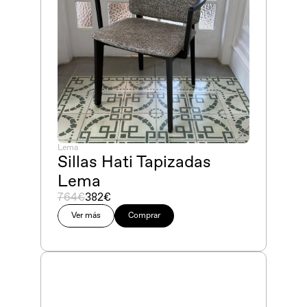
Lema
Sillas Hati Tapizadas 
Lema 
764€
382€
Ver más
Comprar