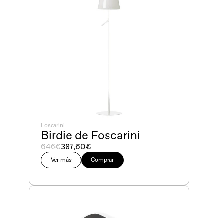
Foscarini
Birdie de Foscarini
646€
387,60€
Ver más
Comprar