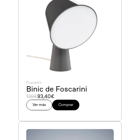
Foscarini
Binic de Foscarini
139€
83,40€
Ver más
Comprar