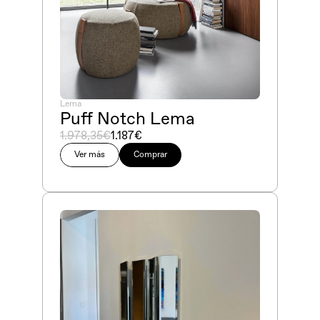
Lema
Puff Notch Lema
1.978,35€
1.187€
Ver más
Comprar