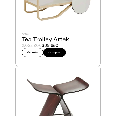
Artek
Tea Trolley Artek
2.032,80€
609,85€
Ver más
Comprar