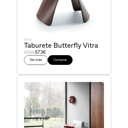
Vitra
Taburete Butterfly Vitra
955€
573€
Ver más
Comprar