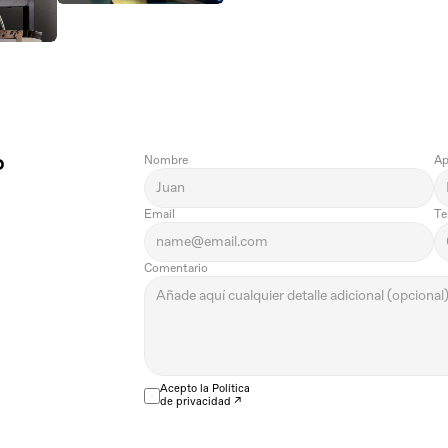
?
Nombre
Ap
Email
Te
Comentario
Acepto la 
Política 
de privacidad
 ↗