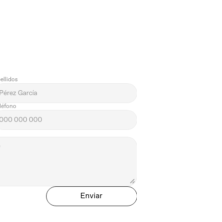
ellidos
léfono
Enviar