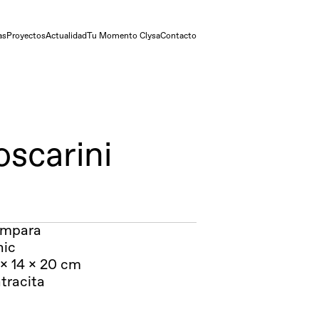
as
Proyectos
Actualidad
Tu Momento Clysa
Contacto
oscarini
mpara
nic
 x 14 x 20 cm
tracita