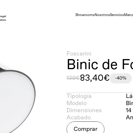
Showrooms
Nosotros
Servicios
Marc
Foscarini
Binic de F
83,40€
139€
-40%
Tipología
Lá
Modelo
Bi
Dimensiones
14
Acabado
An
Comprar