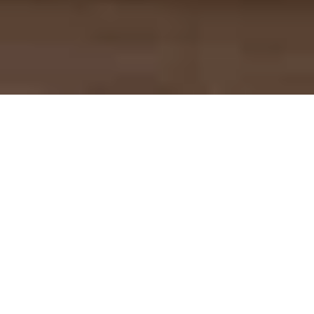
En el marco del centenario de nuestra casa, 
abrimos nuestras puertas de una forma 
inédita
: tanto si eres particular como 
profesional, ahora puedes reservar una 
experiencia personalizada en nuestro 
showroom.
Para que puedas vivir el 
showroom, no solo visitarlo. 
100 años de historia, ahora 