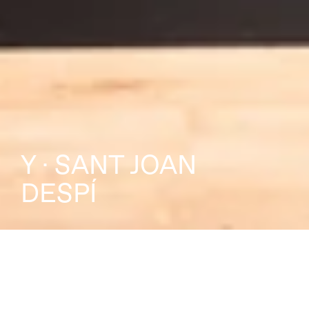
Y · SANT JOAN 
DESPÍ
INTERIORISMO
LOCALIZACIÓN
Clysa
Sant Joan Despí
COCINA
ARTE
Santos
Juanita Echeverry, 
Manel Galià